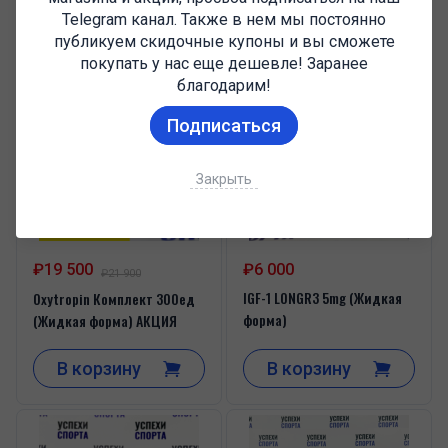
Telegram канал. Также в нем мы постоянно
В корзину
В корзину
публикуем скидочные купоны и вы сможете
покупать у нас еще дешевле! Заранее
благодарим!
Подписаться
Закрыть
₽19 500
₽6 000
₽21 900
IGF-1 LONGR3 5mg (Жидкая
Oxytropin Комплект 300ед
форма)
(Жидкая форма) АКЦИЯ
В корзину
В корзину