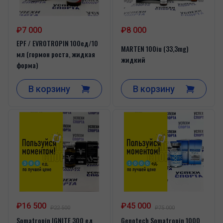
₽7 000
₽8 000
EPF / EVROTROPIN 100ед/10
MARTEN 100iu (33,3mg)
мл (гормон роста, жидкая
жидкий
форма)
В корзину
В корзину
₽16 500
₽45 000
₽22 500
₽75 000
Somatropin IGNITE 300 ед
Genotech Somatropin 1000