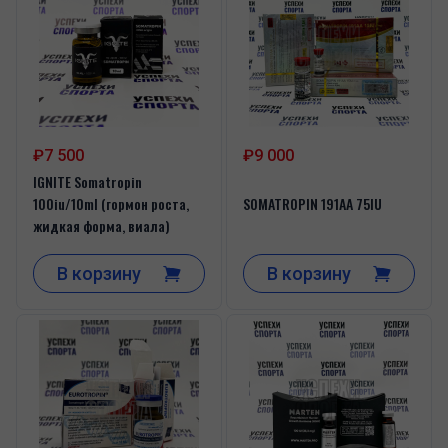
₽7 500
₽9 000
IGNITE Somatropin
100iu/10ml (гормон роста,
SOMATROPIN 191AA 75IU
жидкая форма, виала)
В корзину
В корзину