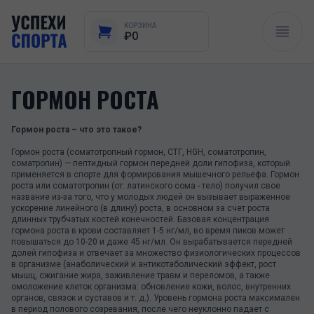
КОРЗИНА
₽0
ГОРМОН РОСТА
Гормон роста – что это такое?
Гормон роста (соматотропный гормон, СТГ, HGH, соматотропин,
соматропин) — пептидный гормон передней доли гипофиза, который
применяется в спорте для формирования мышечного рельефа. Гормон
роста или соматотропин (от. латинского сома - тело) получил свое
название из-за того, что у молодых людей он вызывает выраженное
ускорение линейного (в длину) роста, в основном за счет роста
длинных трубчатых костей конечностей. Базовая концентрация
гормона роста в крови составляет 1-5 нг/мл, во время пиков может
повышаться до 10-20 и даже 45 нг/мл. Он вырабатывается передней
долей гипофиза и отвечает за множество физиологических процессов
в организме (анаболический и антикотаболический эффект, рост
мышц, сжигание жира, заживление травм и переломов, а также
омоложение клеток организма: обновление кожи, волос, внутренних
органов, связок и суставов и т. д.). Уровень гормона роста максимален
в период полового созревания, после чего неуклонно падает с