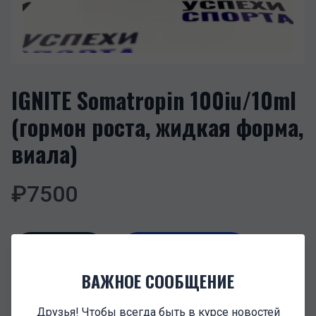
IGNITE Somatropin 100iu/10ml
(гормон роста, жидкая форма,
виала)
₽
7500
В корзину
-
1
+
ВАЖНОЕ СООБЩЕНИЕ
ОПИСАНИЕ
Друзья! Чтобы всегда быть в курсе новостей