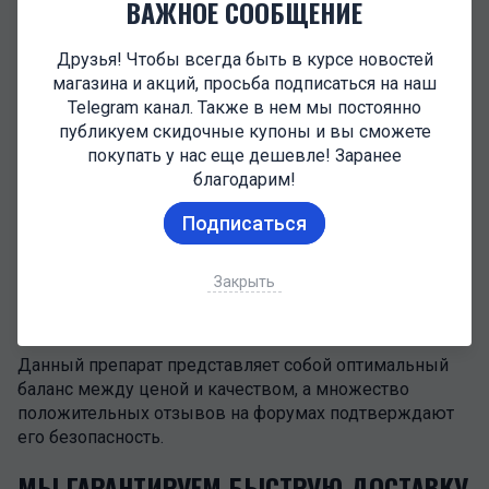
ВАЖНОЕ СООБЩЕНИЕ
проконсультироваться с врачом. Как правило,
спортсмены принимают препарат в течение 12 недель.
Друзья! Чтобы всегда быть в курсе новостей
магазина и акций, просьба подписаться на наш
ХРАНЕНИЕ
Telegram канал. Также в нем мы постоянно
публикуем скидочные купоны и вы сможете
Для сохранения эффективности препарат следует
покупать у нас еще дешевле! Заранее
хранить в холодильнике.
благодарим!
ПРИМЕНЕНИЕ
Подписаться
Нордекс вводится подкожно или внутремышечно
Закрыть
КАЧЕСТВО И БЕЗОПАСНОСТЬ
Данный препарат представляет собой оптимальный
баланс между ценой и качеством, а множество
положительных отзывов на форумах подтверждают
его безопасность.
МЫ ГАРАНТИРУЕМ БЫСТРУЮ ДОСТАВКУ