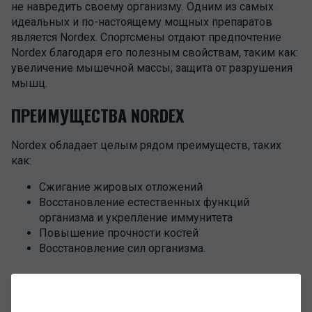
не навредить своему организму. Одним из самых
идеальных и по-настоящему мощных препаратов
является Nordex. Спортсмены отдают предпочтение
Nordex благодаря его полезным свойствам, таким как:
увеличение мышечной массы; защита от разрушения
мышц.
ПРЕИМУЩЕСТВА NORDEX
Nordex обладает целым рядом преимуществ, таких
как:
Сжигание жировых отложений
Восстановление естественных функций
организма и укрепление иммунитета
Повышение прочности костей
Восстановление сил организма.
ДОЗИРОВКА
Для определения подходящей дозировки необходимо