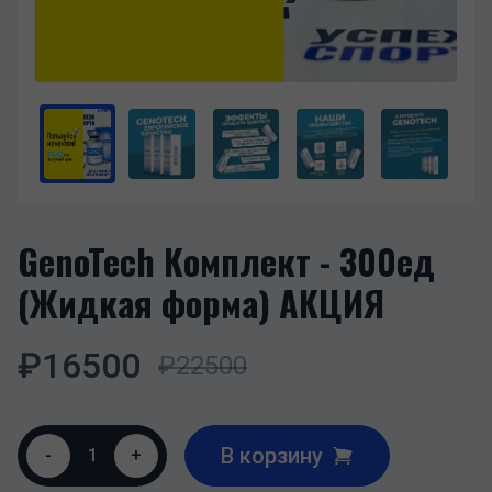
GenoTech Комплект - 300ед
(Жидкая форма) АКЦИЯ
₽
16500
₽
22500
В корзину
-
1
+