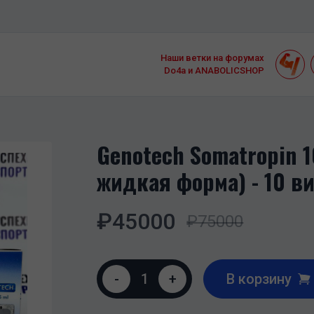
Наши ветки на форумах
Do4a и ANABOLICSHOP
Genotech Somatropin 1
жидкая форма) - 10 в
₽
45000
₽
75000
-
1
+
В корзину