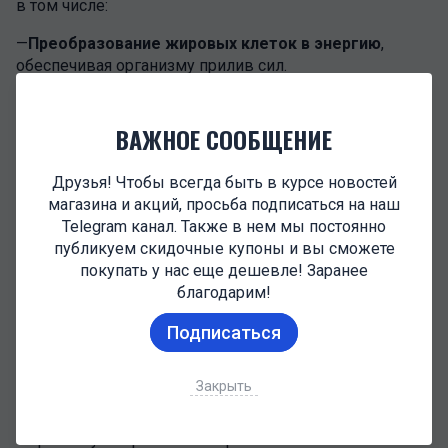
в том числе:
—
Преобразование жировых клеток в энергию
,
обеспечивая организму прилив сил.
—
Омоложение
клеток за счет увеличения выработки
коллагена.
ВАЖНОЕ СООБЩЕНИЕ
—
Укрепление иммунной системы
и улучшение
Друзья! Чтобы всегда быть в курсе новостей
общего состояния здоровья.
магазина и акций, просьба подписаться на наш
—
Улучшение концентрации внимания
и остроты
Telegram канал. Также в нем мы постоянно
зрения.
публикуем скидочные купоны и вы сможете
покупать у нас еще дешевле! Заранее
—
Улучшение настроения
и памяти.
благодарим!
ВЫБОР ДОЗЫ
Подписаться
Особенности курса и применения зависят от цели
Закрыть
использования вещества. Перед применением
необходимо обязательно ознакомиться с инструкцией
и проконсультироваться с врачом. Если это