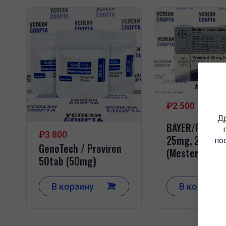
₽2 500
Др
BAYER/Proviro
₽3 800
25mg, 20tab
по
GenoTech / Proviron
(Mesterolon)
50tab (50mg)
В корзину
В корзину