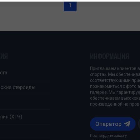
1
ЦИЯ
ИНФОРМАЦИЯ
Приглашаем клиентов в
ста
спорта». Мы обеспечив
соответствующими прио
познакомиться с фото 
еские стероиды
галерее. Мы гарантируе
обеспечиваем высокока
произведенной на пров
пин (ХГЧ)
Оператор
Подтвердить заказ у