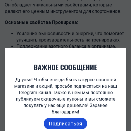
Он обладает уникальными свойствами, которые
делают его ценным инструментом для спортсменов.
Основные свойства Провирона:
Усиление выносливости и энергии, что помогает
улучшить производительность на тренировках;
Поддержание азотного баланса в организме,
способствующее росту мышц;
Уменьшение эстрогенов в организме, что
ВАЖНОЕ СООБЩЕНИЕ
снижает риск водяного задержания и
гинекомастии;
Улучшение общего самочувствия и настроения.
Друзья! Чтобы всегда быть в курсе новостей
магазина и акций, просьба подписаться на наш
Период полураспада Провирона короткий и
Telegram канал. Также в нем мы постоянно
составляет около 12 часов, что требует ежедневных
публикуем скидочные купоны и вы сможете
дозировок.
покупать у нас еще дешевле! Заранее
благодарим!
Средние ежедневные дозировки для спортсменов:
Подписаться
Для мужчин: 25-50 мг в день, разделенных на