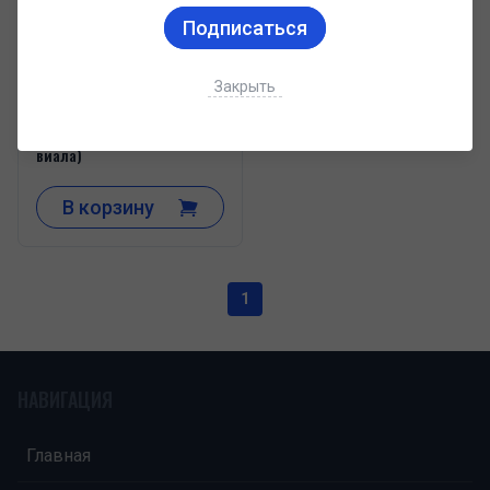
Подписаться
₽1 800
GERTH / TESTOGER-P - 100mg
Закрыть
/ Тестостерон
Пропионат-100мг (10 мл,
виала)
В корзину
1
НАВИГАЦИЯ
Главная