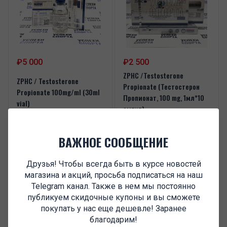
₽5 000
₽2 500
ZPHC /Testosterone
ZPHC / Testosterone
Propionate (Тестостерон
Propionate 100mg/ml (30ml
Пропионат, 100 mg, 1мл*10
vial)
ампул)
В корзину
В корзину
ВАЖНОЕ СООБЩЕНИЕ
Друзья! Чтобы всегда быть в курсе новостей
магазина и акций, просьба подписаться на наш
Telegram канал. Также в нем мы постоянно
публикуем скидочные купоны и вы сможете
покупать у нас еще дешевле! Заранее
благодарим!