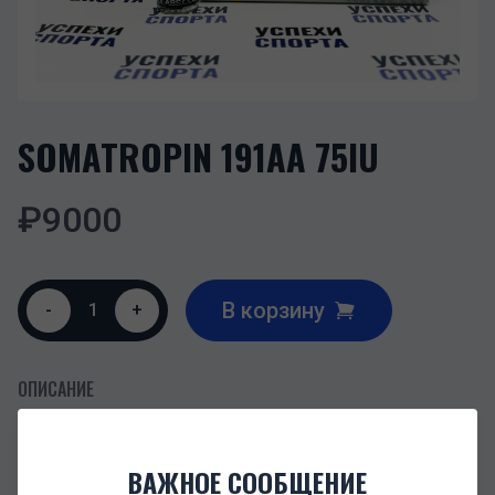
SOMATROPIN 191AA 75IU
₽
9000
В корзину
-
1
+
ОПИСАНИЕ
CANADABIOLABS /SOMATROPIN (сухая форма)/75IU
В комплекте БАКВОДА!
ВАЖНОЕ СООБЩЕНИЕ