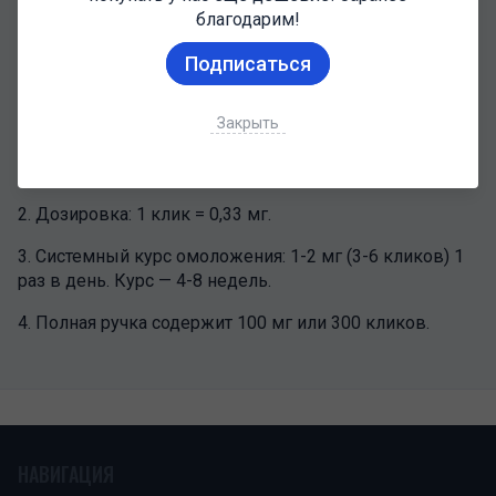
·
Общее восстановление
: Ускоряет заживление ран,
благодарим!
оказывает противовоспалительное и антиоксидантное
Подписаться
действие.
Универсальная схема применения
(шприц-ручка):
Закрыть
1. Область инъекции: подкожно в живот, бедро или
плечо.
2. Дозировка: 1 клик = 0,33 мг.
3. Системный курс омоложения: 1-2 мг (3-6 кликов) 1
раз в день. Курс — 4-8 недель.
4. Полная ручка содержит 100 мг или 300 кликов.
НАВИГАЦИЯ