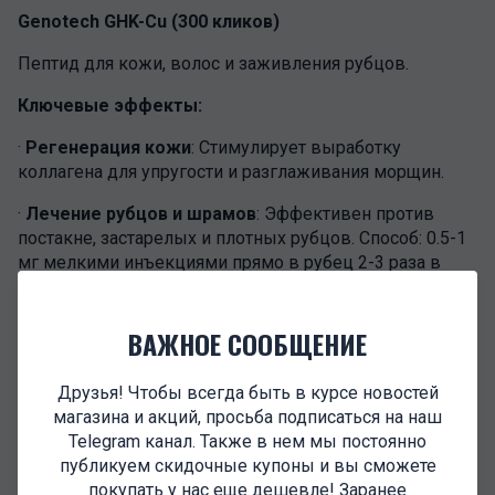
Genotech GHK-Cu (300 кликов)
Пептид для кожи, волос и заживления рубцов.
Ключевые эффекты:
·
Регенерация кожи
: Стимулирует выработку
коллагена для упругости и разглаживания морщин.
·
Лечение рубцов и шрамов
: Эффективен против
постакне, застарелых и плотных рубцов. Способ: 0.5-1
мг мелкими инъекциями прямо в рубец 2-3 раза в
неделю.
·
Борьба с растяжками
(стриями): Сглаживает даже
ВАЖНОЕ СООБЩЕНИЕ
застарелые растяжки. Способ: инъекции по 1 мг по
краям растяжек 1 раз в неделю.
Друзья! Чтобы всегда быть в курсе новостей
магазина и акций, просьба подписаться на наш
·
Укрепление волос
: Останавливает выпадение и
Telegram канал. Также в нем мы постоянно
стимулирует рост. Способ: мезотерапия кожи головы,
публикуем скидочные купоны и вы сможете
3-4 раза в неделю курсом от 7-10 недель.
покупать у нас еще дешевле! Заранее