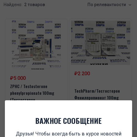
Найдено:
2 товаров
По релевантности
₽2 200
₽5 000
ZPHC / Testosterone
TechPharm/Тестостерон
phenylpropionate 100mg
Фенилпропионат 100mg
(Тестостерон
(100мг/мл, 10мл виала)
фенилпропионат 100мг,
30мл виала)
ВАЖНОЕ СООБЩЕНИЕ
В корзину
В корзину
Друзья! Чтобы всегда быть в курсе новостей