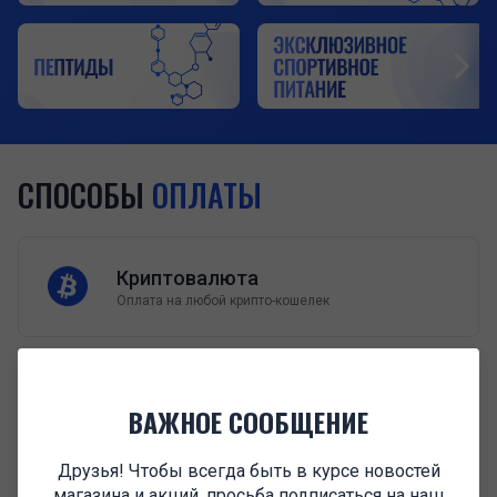
СПОСОБЫ
ОПЛАТЫ
Криптовалюта
Оплата на любой крипто-кошелек
СБЕРБАНК
ВАЖНОЕ СООБЩЕНИЕ
Перевод на карту
Друзья! Чтобы всегда быть в курсе новостей
магазина и акций, просьба подписаться на наш