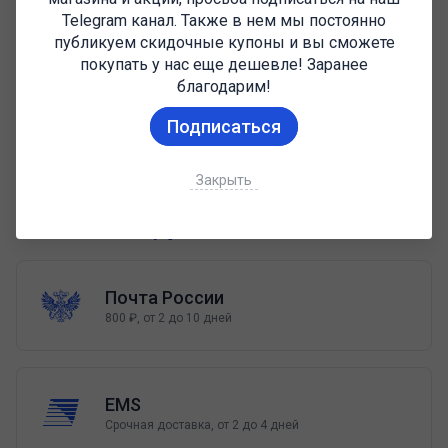
ВТБ
Telegram канал. Также в нем мы постоянно
Перевод на карту
публикуем скидочные купоны и вы сможете
покупать у нас еще дешевле! Заранее
благодарим!
ТИНЬКОФФ
Подписаться
Перевод на карту
Закрыть
ВАРИАНТЫ
ДОСТАВКИ
Почта России
800 ₽, от 2 до 10 дней
EMS
Срочная доставка, от 2 до 4 дней